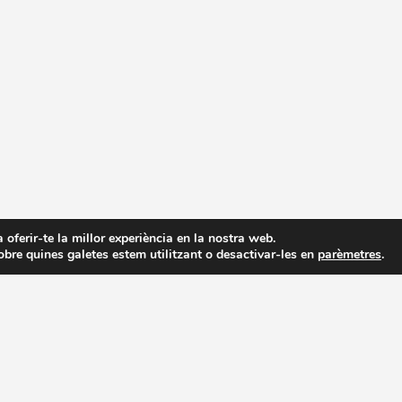
a oferir-te la millor experiència en la nostra web.
bre quines galetes estem utilitzant o desactivar-les en
parèmetres
.
© Ajuntament de Prats de Lluçanès