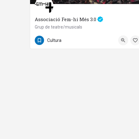
Associació Fem-hi Més 3.0
Grup de teatre/musicals
636807092
Cultura