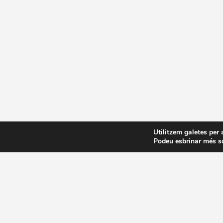
Utilitzem galetes per 
Podeu esbrinar més so